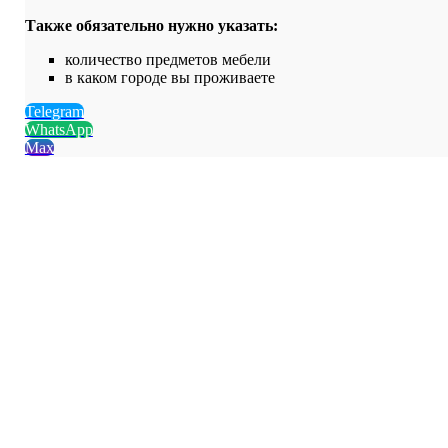
Также обязательно нужно указать:
количество предметов мебели
в каком городе вы проживаете
Telegram
WhatsApp
Max
Устраним пятна и запахи
любой сложности
Чистящие средства
100% безопасные
Выезд специалиста
в день обращения