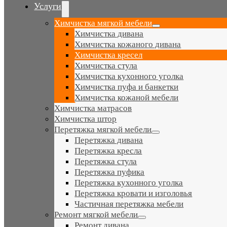
Navigation
Услуги
Химчистка мягкой мебели
Химчистка дивана
Химчистка кожаного дивана
Химчистка кресел
Химчистка стула
Химчистка кухонного уголка
Химчистка пуфа и банкетки
Химчистка кожаной мебели
Химчистка матрасов
Химчистка штор
Перетяжка мягкой мебели
Перетяжка дивана
Перетяжка кресла
Перетяжка стула
Перетяжка пуфика
Перетяжка кухонного уголка
Перетяжка кровати и изголовья
Частичная перетяжка мебели
Ремонт мягкой мебели
Ремонт дивана