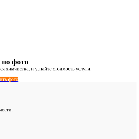
 В МОСКВЕ
едорого, с выездом на дом и в офи
 по фото
тся химчистка, и узнайте стоимость услуги.
зить фото
мости.