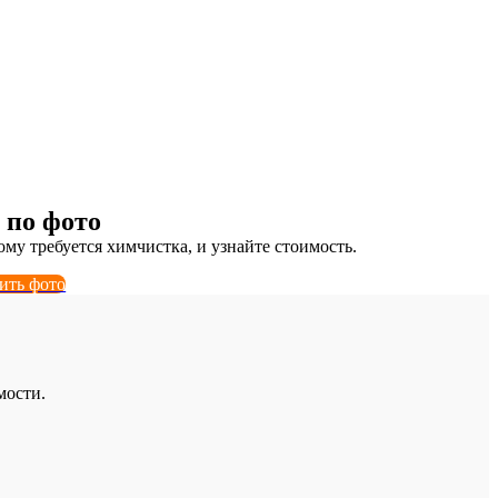
 БАНКЕТКИ В МОСК
едорого, с выездом на дом и в офи
 по фото
ому требуется химчистка, и узнайте стоимость.
зить фото
мости.