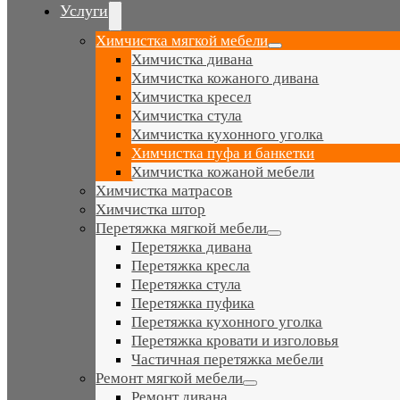
Navigation
Услуги
Химчистка мягкой мебели
Химчистка дивана
Химчистка кожаного дивана
Химчистка кресел
Химчистка стула
Химчистка кухонного уголка
Химчистка пуфа и банкетки
Химчистка кожаной мебели
Химчистка матрасов
Химчистка штор
Перетяжка мягкой мебели
Перетяжка дивана
Перетяжка кресла
Перетяжка стула
Перетяжка пуфика
Перетяжка кухонного уголка
Перетяжка кровати и изголовья
Частичная перетяжка мебели
Ремонт мягкой мебели
Ремонт дивана