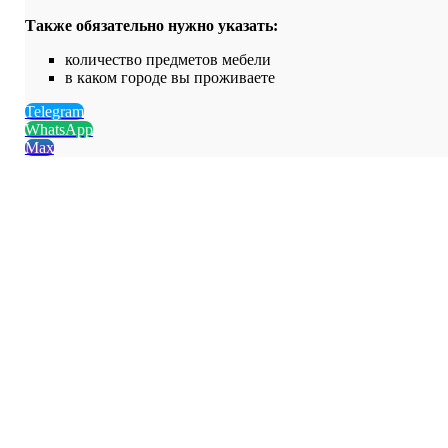
Также обязательно нужно указать:
количество предметов мебели
в каком городе вы проживаете
Telegram
WhatsApp
Max
Устраним пятна и запахи
любой сложности
Чистящие средства
100% безопасные
Выезд специалиста
в день обращения