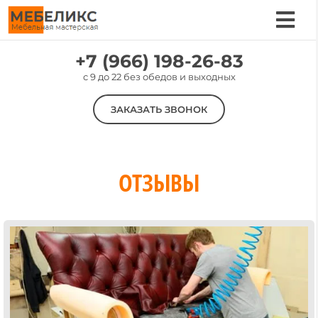
Skip
to
Tog
content
Nav
Услуги
+7 (966) 198-26-83
c 9 до 22 без обедов и выходных
Цены
ЗАКАЗАТЬ ЗВОНОК
Материалы
Наши работы
О компании
ОТЗЫВЫ
Контакты