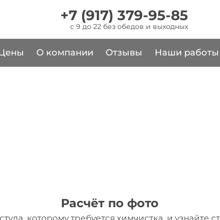
+7 (917) 379-95-85
c 9 до 22 без обедов и выходных
Цены
О компании
Отзывы
Наши работы
ИСТКА СТУЛЬЕВ В М
ественно и недорого, с выездом на дом и в 
Расчёт по фото
стула, которому требуется химчистка, и узнайте с