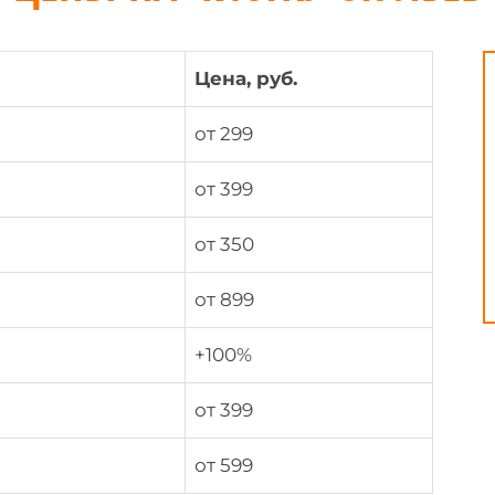
Цена, руб.
от 299
от 399
от 350
от 899
+100%
от 399
от 599